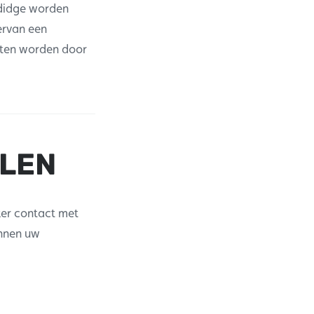
udidge worden
ervan een
jsten worden door
ELEN
er contact met
innen uw