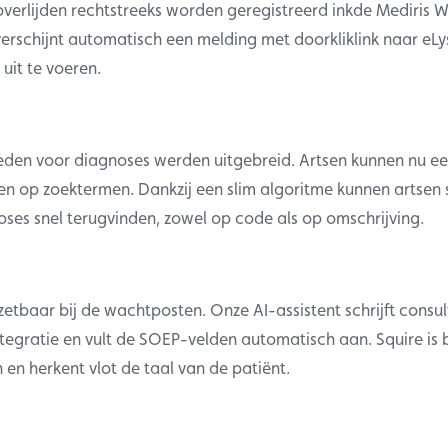
verlijden rechtstreeks worden geregistreerd inkde Mediris W
verschijnt automatisch een melding met doorkliklink naar eL
 uit te voeren.
den voor diagnoses werden uitgebreid. Artsen kunnen nu e
n op zoektermen. Dankzij een slim algoritme kunnen artsen 
oses snel terugvinden, zowel op code als op omschrijving.
nzetbaar bij de wachtposten. Onze AI-assistent schrijft consult
tegratie en vult de SOEP-velden automatisch aan. Squire is 
n en herkent vlot de taal van de patiënt.