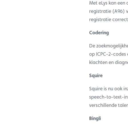
Met eLys kan een o
registratie (A96) 
registratie correct
Codering
De zoekmogelijkhe
op ICPC-2-codes e
klachten en diagn
Squire
Squire is nu ook i
speech-to-text-in
verschillende tale
Bingli