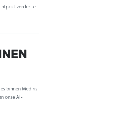
htpost verder te
NNEN
es binnen Mediris
n onze AI-