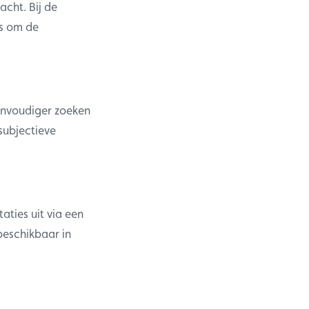
acht. Bij de
ys om de
envoudiger zoeken
subjectieve
aties uit via een
beschikbaar in