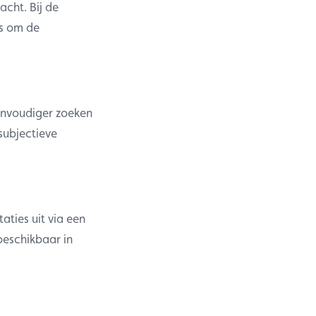
acht. Bij de
ys om de
envoudiger zoeken
subjectieve
aties uit via een
beschikbaar in