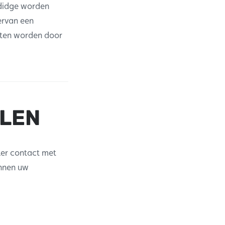
udidge worden
ervan een
jsten worden door
ELEN
er contact met
innen uw