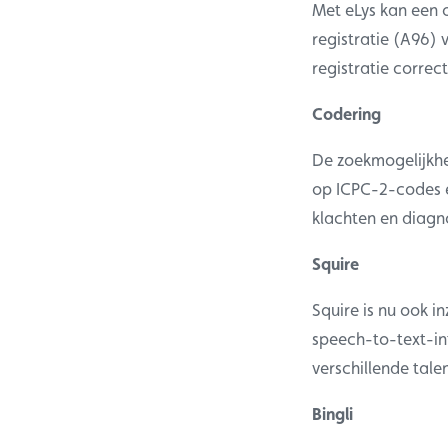
Met eLys kan een o
registratie (A96) 
registratie correct
Codering
De zoekmogelijkhe
op ICPC-2-codes e
klachten en diagn
Squire
Squire is nu ook i
speech-to-text-in
verschillende tale
Bingli