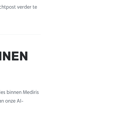
htpost verder te
NNEN
es binnen Mediris
n onze AI-