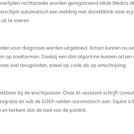
verlijden rechtstreeks worden geregistreerd inkde Mediris W
verschijnt automatisch een melding met doorkliklink naar eL
 uit te voeren.
den voor diagnoses werden uitgebreid. Artsen kunnen nu e
n op zoektermen. Dankzij een slim algoritme kunnen artsen 
oses snel terugvinden, zowel op code als op omschrijving.
nzetbaar bij de wachtposten. Onze AI-assistent schrijft consult
tegratie en vult de SOEP-velden automatisch aan. Squire is 
n en herkent vlot de taal van de patiënt.