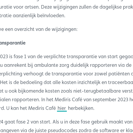
uratie voor artsen. Deze wijzigingen zullen de dagelijkse prak
tratie aanzienlijk beïnvloeden.
e een overzicht van de wijzigingen:
ransparantie
23 is fase 1 van de verplichte transparantie van start gega
u aanrekent bij ambulante zorg duidelijk rapporteren via de 
erplichting verhoogt de transparantie voor zowel patiënten a
Het is de bedoeling dat alle kosten inzichtelijk en traceerb
 u ook bijkomende kosten zoals niet-terugbetaalbare verst
ialen rapporteren. In het Mediris Café van september 2023 
. U kan het Mediris Café
hier
herbekijken.
 gaat fase 2 van start. Als u in deze fase gebruik maakt va
aangeven via de juiste pseudocodes zodra de software er klaa