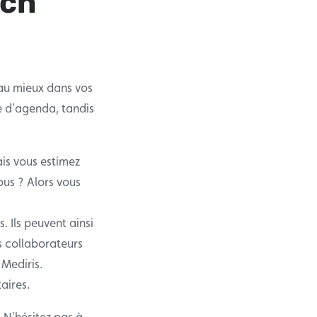
ach
 au mieux dans vos
e d’agenda, tandis
is vous estimez
ous ? Alors vous
. Ils peuvent ainsi
es collaborateurs
Mediris.
aires.
? N’hésitez pas à