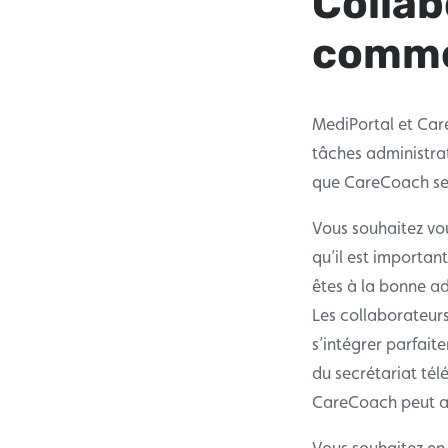
Colla
comme
MediPortal et Car
tâches administrat
que CareCoach se 
Vous souhaitez vo
qu’il est importan
êtes à la bonne ad
Les collaborateurs
s’intégrer parfaite
du secrétariat té
CareCoach peut ain
Vous souhaitez en 