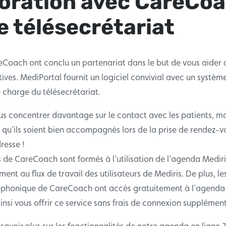
boration avec CareCo
 télésecrétariat
eCoach ont conclu un partenariat dans le but de vous aider
ives. MediPortal fournit un logiciel convivial avec un systèm
charge du télésecrétariat.
us concentrer davantage sur le contact avec les patients, ma
t qu’ils soient bien accompagnés lors de la prise de rendez-v
resse !
 de CareCoach sont formés à l’utilisation de l’agenda Mediris
ment au flux de travail des utilisateurs de Mediris. De plus, l
léphonique de CareCoach ont accès gratuitement à l’agenda 
si vous offrir ce service sans frais de connexion supplément
savoir plus sur les fonctionnalités de notre agenda en ligne 