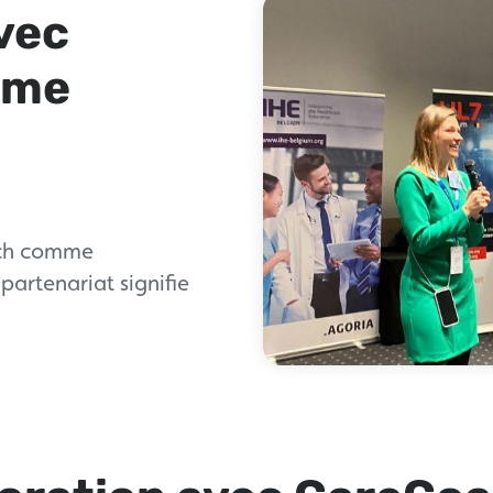
vec
mme
ach comme
partenariat signifie