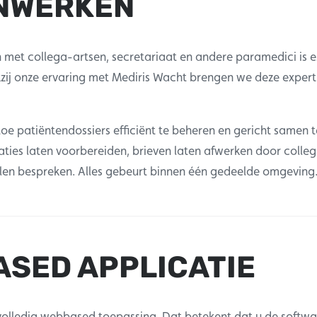
NWERKEN
met collega-artsen, secretariaat en andere paramedici is e
nkzij onze ervaring met Mediris Wacht brengen we deze expert
toe patiëntendossiers efficiënt te beheren en gericht samen 
aties laten voorbereiden, brieven laten afwerken door colleg
len bespreken. Alles gebeurt binnen één gedeelde omgeving
SED APPLICATIE
 volledig webbased toepassing. Dat betekent dat u de softwa