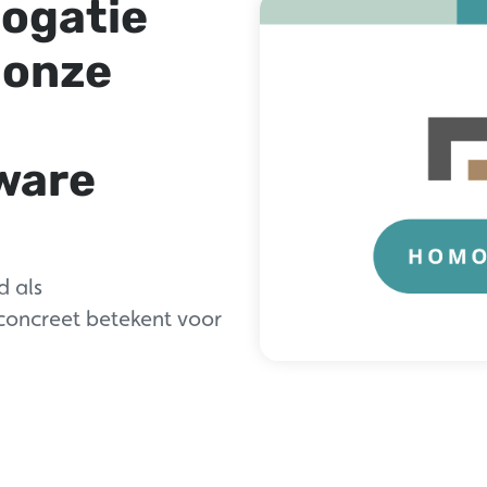
logatie
 onze
ware
d als
concreet betekent voor