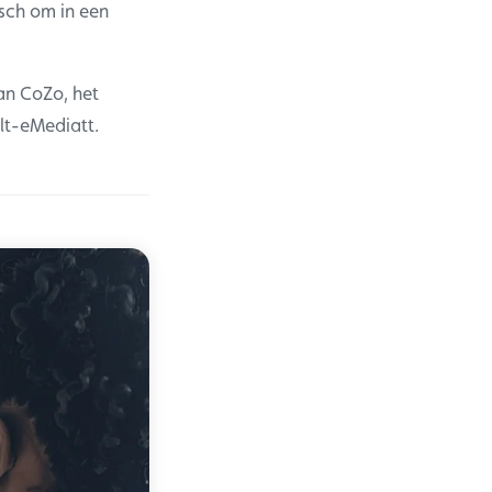
isch om in een
an CoZo, het
lt-eMediatt.