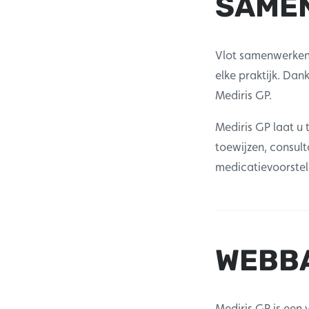
SAME
Vlot samenwerken 
elke praktijk. Da
Mediris GP.
Mediris GP laat u 
toewijzen, consult
medicatievoorstel
WEBBA
Mediris GP is een