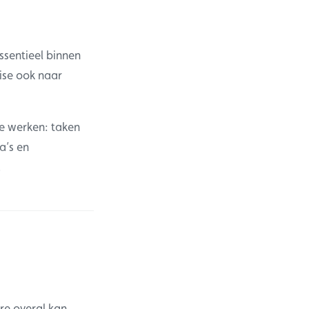
ssentieel binnen
ise ook naar
te werken: taken
a’s en
.
re overal kan