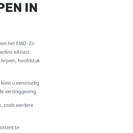
PEN IN
nnen het EMD. Zo
diris eAttest.
hrijven, hoofdstuk
 kiest u eenvoudig
de verslaggeving.
n, zoals eerdere
istent te