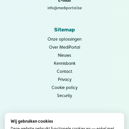
E-mail
info@mediportal.be
Sitemap
Onze oplossingen
Over MediPortal
Nieuws
Kennisbank
Contact
Privacy
Cookie policy
Security
Socials
Wij gebruiken cookies
Instagram
Deze website gebruikt functionele cookies en — enkel met