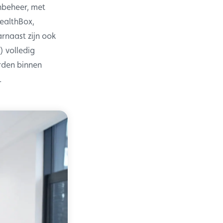
nbeheer, met
ealthBox,
arnaast zijn ook
) volledig
orden binnen
.