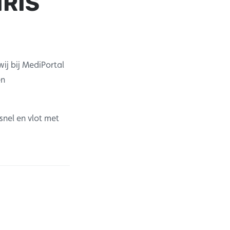
IRIS
ij bij MediPortal
en
snel en vlot met