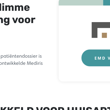
slimme
ng voor
 patiëntendossier is
ontwikkelde Mediris