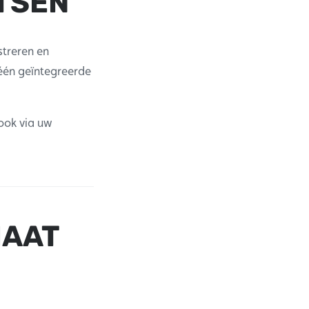
TSEN
streren en
één geïntegreerde
 ook via uw
MAAT