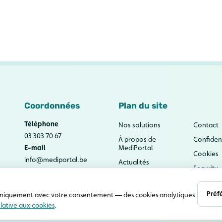
Coordonnées
Plan du site
Téléphone
Nos solutions
Contact
03 303 70 67
À propos de
Confident
E-mail
MediPortal
Cookies
info@mediportal.be
Actualités
Security
Base de
connaissances
Préf
 — uniquement avec votre consentement — des cookies analytiques
elative aux cookies
.