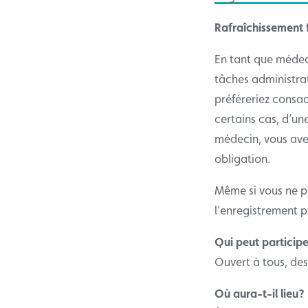
Rafraîchissement 
En tant que médec
tâches administra
préféreriez consac
certains cas, d’un
médecin, vous ave
obligation.
Même si vous ne po
l’enregistrement pa
Qui peut particip
Ouvert à tous, de
Où aura-t-il lieu?