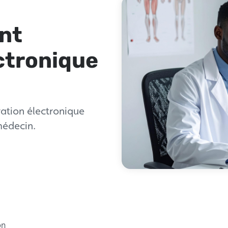
nt
ctronique
ration électronique
médecin.
on