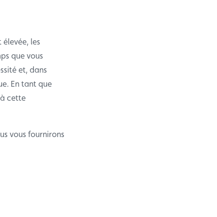
élevée, les
mps que vous
ssité et, dans
ue. En tant que
à cette
ous vous fournirons