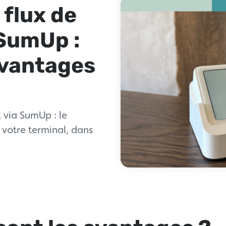
 flux de
SumUp :
avantages
 via SumUp : le
r votre terminal, dans